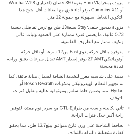
مزودة بمحركEuro VI بقوة 350 حصان (اختياري Weichai WP8
أو Cummins X11 يوفر أداء قوي مع انبعاثات أقل. يتيح هذا
التكوين التعامل بسهولة مع حمولة 12 متر.
مزودة بمحور خلفيSteyr بسعة13 طن مع ترس تفاضلي بنسبة
5.73 عالية، ما يضمن قدرة ممتازة على الصعود وثبات عالي
وتكيف ممتاز مع الظروف القاسية.
متوفرة بناقل حركة يدويFast من12 سرعة أو ناقل حركة
أوتوماتيكيZF AMT يوفر إصدار AMT تبديل سرعات دقيق وراحة
قيادة محسنة.
مبنية على شاسيه معزز للخدمة الشاقة لضمان متانة فائقة. كما
تم تجهيز النظام الهيدروليكي بمكونات Bosch Rexroth أو
Hydac، مما يضمن خلط سلس وموثوقية عالية وتقليل فترات
التوقف.
تأتي بكابينة واسعة من طرازGTL-E مع سرير نوم ممتد، لتوفير
راحة أكبر خلال فترات الراحة.
تحافظ الشاحنة على وزن فارغ متوافق يبلغ13.7 طن، مما يحقق
كفاءة تشغيلية والتزام باللوائح.