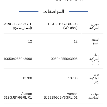
المواصفات
موديل
DST5319GJBBJ-03
T5319GJBBJ-03GTL
المركبة
(Weichai)
(إصدار مدمج)
السعة
12
12
(m³)
أبعاد
المركبة
10050×2550×3998
10050×2550×3998
(mm)
وزن
الماكينة
13700
13700
(kg)
موديل
Auman
Auman
الشاسية
BJ5319GJBY6GRL-01
BJ5319GJBY6GRL-01