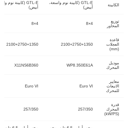
GTL-E (كابينة نوم واسعة،
GTL-E (كابينة نوم وا
الكابينة
أبيض)
أبيض)
توزيع
8×4
8×4
المحاور
قاعدة
العجلات
2100+2750+1350
2100+2750+1350
(mm)
موديل
X11NS6B360
WP8.350E61A
المحرك
معايير
الانبعاث
Euro VI
Euro VI
للمحرك
قدرة
المحرك
257/350
257/350
(kW/PS)
محور أمامي6.5 طن، محور
محور أمامي6.5 ط