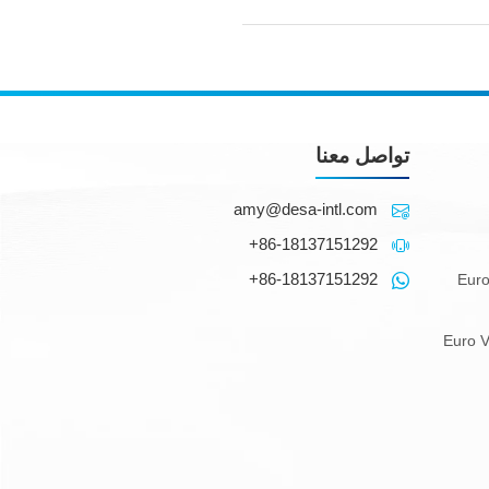
تواصل معنا
amy@desa-intl.com
+86-18137151292
+86-18137151292
حنات خلط خرسانة ذات معايير Euro