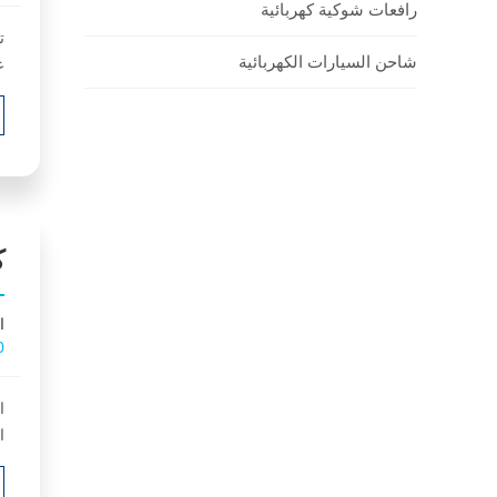
رافعات شوكية كهربائية
ت
شاحن السيارات الكهربائية
ع
ب
و
ك
ا
0
ا
ا
م
ل