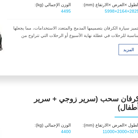
لطول ×العرض ×الارتفاع (mm):
الوزن الإجمالي (kg):
4495
5998×2164×282
تميز سيارة الكرفان بتصميمها المدمج والمتعدد الاستخدامات، مما يجعلها
ناسبة للرحلات في عطلة نهاية الأسبوع أو الرحلات التي تتراوح من
سبوع إلى أسبوعين.
المزيد
رفان سحب (سرير زوجي + سرير
طفال)
لطول ×العرض ×الارتفاع (mm):
الوزن الإجمالي (kg):
4400
11000×3000×327