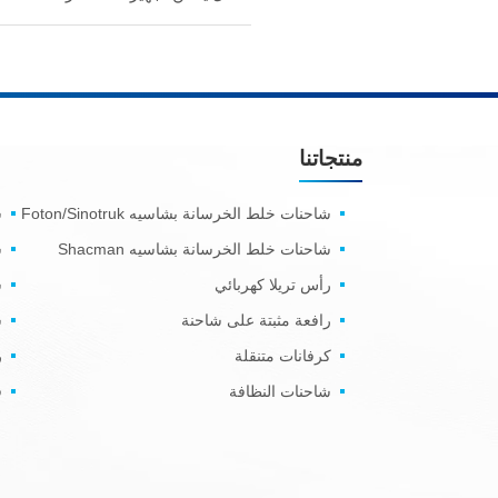
منتجاتنا
شاحنات خلط الخرسانة بشاسيه Foton/Sinotruk
ش
شاحنات خلط الخرسانة بشاسيه Shacman
ش
رأس تريلا كهربائي
س
رافعة مثبتة على شاحنة
ش
كرفانات متنقلة
ر
شاحنات النظافة
ف