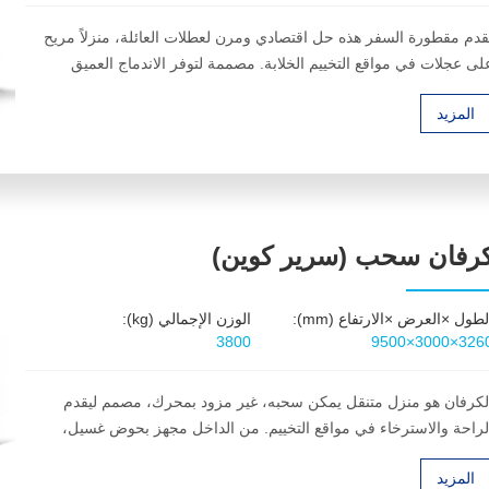
قدم مقطورة السفر هذه حل اقتصادي ومرن لعطلات العائلة، منزلاً مريح
لى عجلات في مواقع التخييم الخلابة. مصممة لتوفر الاندماج العميق
الطبيعة وحرية العيش المتنقل، فهي توفر التوازن المثالي بين العملية
المزيد
الراحة لرحلات لا تنسى.
رفان سحب (سرير كوين)
لطول ×العرض ×الارتفاع (mm):
الوزن الإجمالي (kg):
3800
9500×3000×326
لكرفان هو منزل متنقل يمكن سحبه، غير مزود بمحرك، مصمم ليقدم
لراحة والاسترخاء في مواقع التخييم. من الداخل مجهز بحوض غسيل،
نطقة دش، رف تجفيف، ثلاجة صغيرة، وسرير مزدوج بحجم كوين،
المزيد
يحوي جميع الأساسيات لعيش هادئ ومريح أثناء السفر.