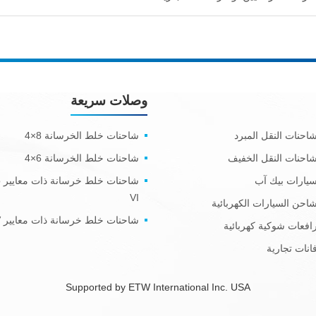
وصلات سريعة
احنات النقل المبرد
شاحنات خلط الخرسانة 8×4
احنات النقل الخفيف
شاحنات خلط الخرسانة 6×4
يارات بيك آب
شا
VI
احن السيارات الكهربائية
شاحنات خلط خرسانة ذات معايير Euro V
افعات شوكية كهربائية
انات تجارية
Supported by ETW International Inc. USA