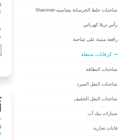
ا
شاحنات خلط الخرسانة بشاسيه Shacman
5
رأس تريلا كهربائي
ت
م
رافعة مثبتة على شاحنة
أ
كرفانات متنقلة
شاحنات النظافة
شاحنات النقل المبرد
ك
شاحنات النقل الخفيف
أ
سيارات بيك آب
ا
فانات تجارية
0