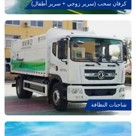
كرفان سحب (سرير زوجي + سرير أطفال)
شاحنات النظافة