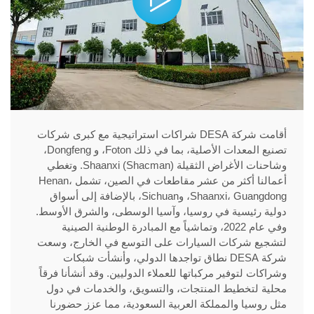
أقامت شركة DESA شراكات استراتيجية مع كبرى شركات
تصنيع المعدات الأصلية، بما في ذلك Foton، و Dongfeng،
وشاحنات الأغراض الثقيلة Shaanxi (Shacman). وتغطي
أعمالنا أكثر من عشر مقاطعات في الصين، تشمل Henan،
Shaanxi، Guangdong، وSichuan، بالإضافة إلى أسواق
دولية رئيسية في روسيا، وآسيا الوسطى، والشرق الأوسط.
وفي عام 2022، وتماشياً مع المبادرة الوطنية الصينية
لتشجيع شركات السيارات على التوسع في الخارج، وسعت
شركة DESA نطاق تواجدها الدولي، وأنشأت شبكات
وشراكات لتوفير مركباتها للعملاء الدوليين. وقد أنشأنا فرقاً
محلية لتخطيط المنتجات، والتسويق، والخدمات في دول
مثل روسيا والمملكة العربية السعودية، مما عزز حضورنا