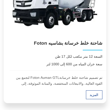
شاحنة خلط خرسانة بشاسيه Foton
السعة 12 متر مكعب لكل 17 طن
سعة خزان المياه من 600 إلى 1000 لتر
تم تصميم شاحنة خلط خرسانةFoton Auman GTL لتجمع بين
القوة العالية، والانبعاثات المنخفضة، والمتانة الموثوقة، إلى
جانب مزايا الثبات أثناء الدوران والتجانس الممتاز في الخلط،
المزيد
مما يجعلها خيار موثوق لنقل الخرسانة للأعمال الشاقة في
مختلف ظروف التشغيل، بما في ذلك المناطق الجبلية.