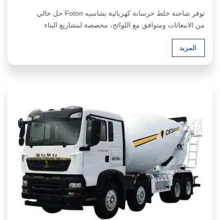
توفر شاحنة خلط خرسانة كهربائية بشاسيه Foton حل خالي
من الانبعاثات ومتوافق مع اللوائح، مخصصة لمشاريع البناء
المستدامة. تجمع بين قوة موثوقة وكفاءة عالية في استهلاك
المزيد
الطاقة، مما يضمن أداء مستقر في ظروف التشغيل الصعبة مع
خفض تكاليف التشغيل.