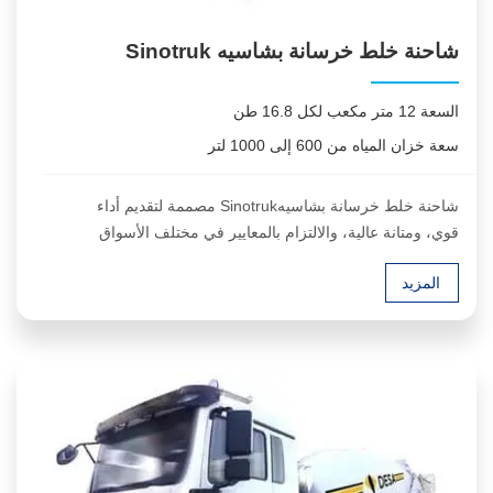
شاحنة خلط خرسانة بشاسيه Sinotruk
السعة 12 متر مكعب لكل 16.8 طن
سعة خزان المياه من 600 إلى 1000 لتر
شاحنة خلط خرسانة بشاسيهSinotruk مصممة لتقديم أداء
قوي، ومتانة عالية، والالتزام بالمعايير في مختلف الأسواق
العالمية. تتميز بأسطوانة مطابقة للمواصفات بسعة 12 متر
المزيد
مكعب، ما يتيح لها التكيف بسلاسة مع متطلبات محطات
الخرسانة الجاهزة الدولية، مع تحقيق معدل جاهزية مرتفع
وتشغيل اقتصادي منخفض التكلفة.