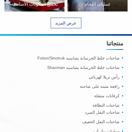
عمليات اللحام
تجميع المكونات الأساسية
عرض المزيد
منتجاتنا
شاحنات خلط الخرسانة بشاسيه Foton/Sinotruk
شاحنات خلط الخرسانة بشاسيه Shacman
رأس تريلا كهربائي
رافعة مثبتة على شاحنة
كرفانات متنقلة
شاحنات النظافة
شاحنات النقل المبرد
شاحنات النقل الخفيف
سيارات بيك آب