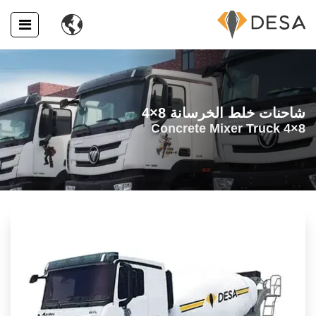

شاحنات خلط الخرسانة 8×4
8×4 Concrete Mixer Truck